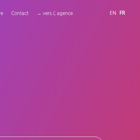
re
Contact
→ vers L' agence
EN
FR