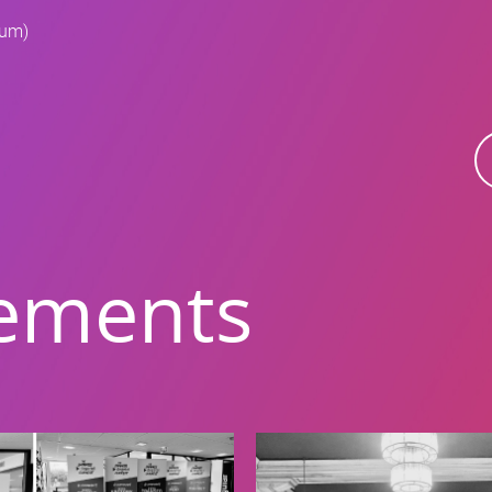
rum)
ements