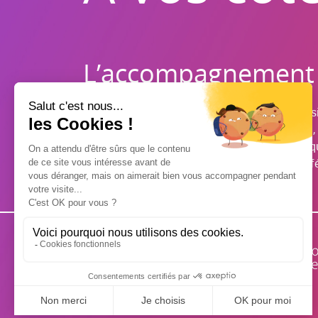
L’accompagnement de
Les points formels : bilan annuel, bilan profes
Les RDVs des degeteliens : meet-up, petits-déj', 
La politique de formation est multiple : techniq
participation à des certifications ou à des co