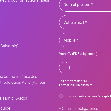
sateurs pour un acteur majeur
et
prénom
adresse
email
Mobile
, Balsamiq)
Votre CV (PDF uniquement)
ne bonne maîtrise des
Taille maximale : 2MB.
éthodologies Agile (Kanban,
Format PDF uniquement.
CNIL
En cochant cette case j'accepte l
alsamiq, Sketch)
'équipe
* Champs obligatoires