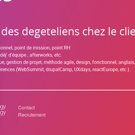
s degeteliens chez le cli
sionnel, point de mission, point RH
déj' d'équipe , afterworks, etc.
ue, gestion de projet, méthode agile, design, fonctionnel, anglais
nférences (WebSummit, drupalCamp, UXdays, reactEurope, etc.).
Contact
Recrutement
Footer