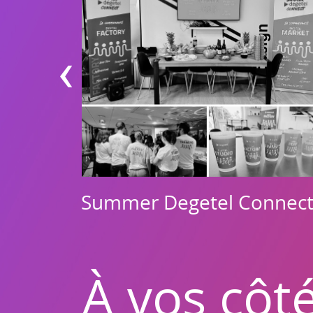
‹
Summer Degetel Connec
À vos côt