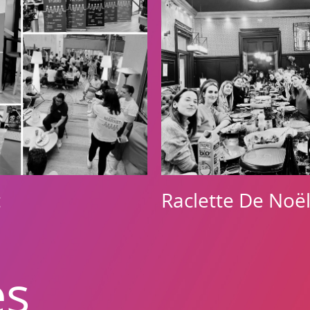
t
Raclette De Noë
és